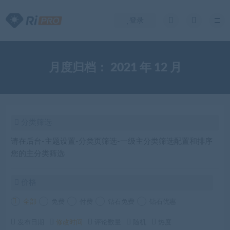
登录
月度归档：
2021 年 12 月
分类筛选
请在后台-主题设置-分类页筛选-一级主分类筛选配置和排序
您的主分类筛选
价格
全部
免费
付费
钻石免费
钻石优惠
发布日期
修改时间
评论数量
随机
热度