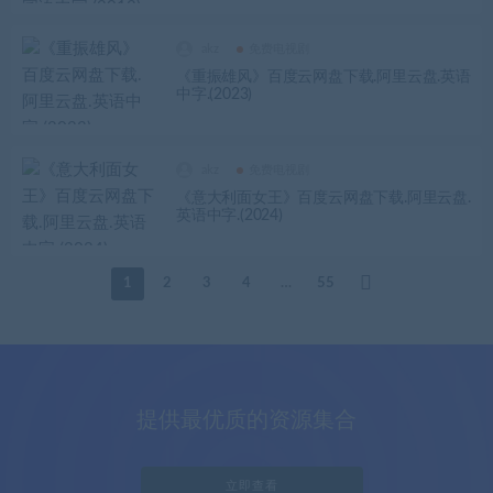
akz
免费电视剧
《重振雄风》百度云网盘下载.阿里云盘.英语
中字.(2023)
akz
免费电视剧
《意大利面女王》百度云网盘下载.阿里云盘.
英语中字.(2024)
1
2
3
4
…
55
提供最优质的资源集合
立即查看